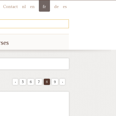
Contact
nl
en
fr
de
es
rses
‹
5
6
7
8
9
›