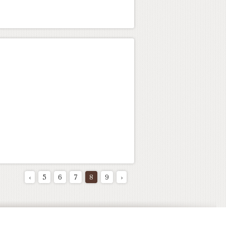
‹
5
6
7
8
9
›