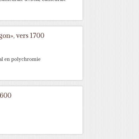
gon», vers 1700
al en polychromie
1600