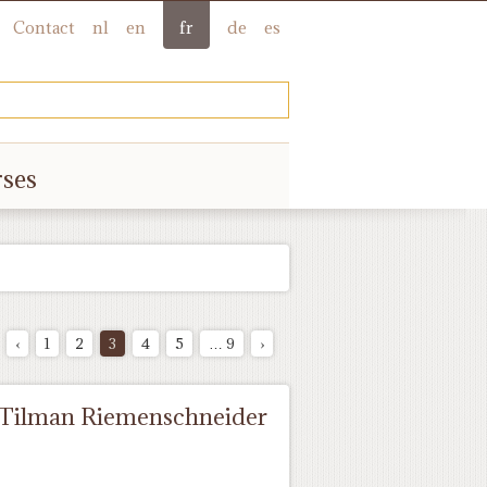
Contact
nl
en
fr
de
es
rses
‹
1
2
3
4
5
… 9
›
e Tilman Riemenschneider