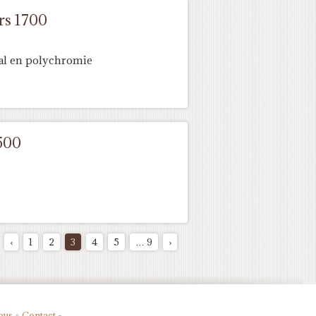
rs 1700
al en polychromie
500
‹
1
2
3
4
5
… 9
›
ous
♦
Contact -