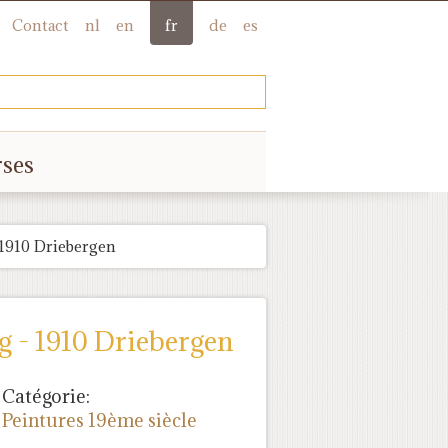
Contact
nl
en
fr
de
es
rses
 1910 Driebergen
g - 1910 Driebergen
Catégorie:
Peintures 19ème siècle