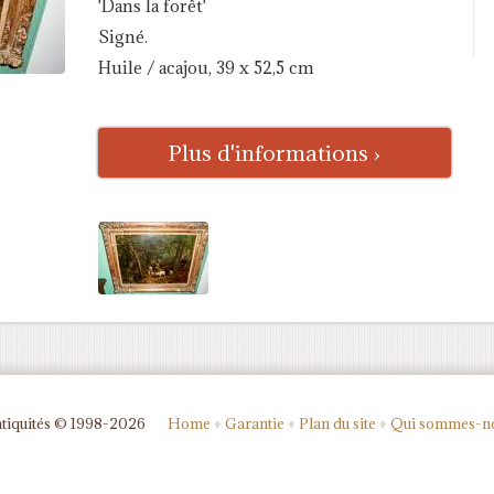
'Dans la forêt'
Signé.
Huile / acajou, 39 x 52,5 cm
Plus d'informations ›
tiquités © 1998-2026
Home
♦
Garantie
♦
Plan du site
♦
Qui sommes-n