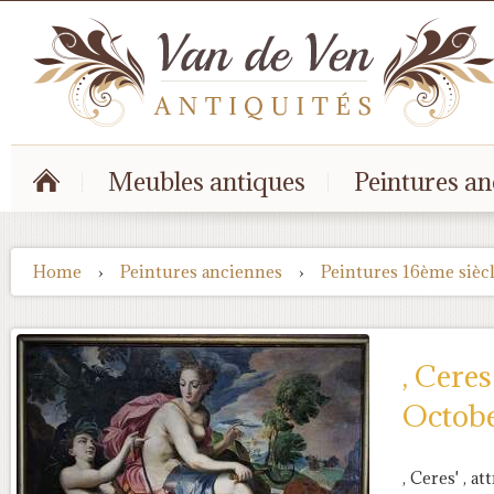
Meubles antiques
Peintures an
Home
›
Peintures anciennes
›
Peintures 16ème sièc
, Ceres
Octobe
, Ceres' , a